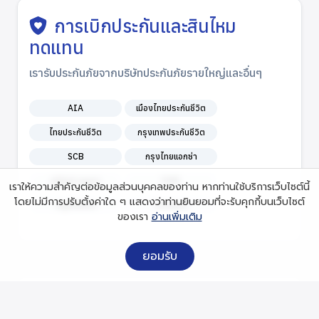
การเบิกประกันและสินไหม
ทดแทน
เรารับประกันภัยจากบริษัทประกันภัยรายใหญ่และอื่นๆ
AIA
เมืองไทยประกันชีวิต
ไทยประกันชีวิต
กรุงเทพประกันชีวิต
SCB
กรุงไทยแอกซ่า
อลิอันซ์ อยุธยา
FWD
เราให้ความสำคัญต่อข้อมูลส่วนบุคคลของท่าน หากท่านใช้บริการเว็บไซต์นี้
โดยไม่มีการปรับตั้งค่าใด ๆ แสดงว่าท่านยินยอมที่จะรับคุกกี้บนเว็บไซต์
พรูเด็นเชียล
ไทยสมุทร
ของเรา
อ่านเพิ่มเติม
ยอมรับ
วิธีการชำระเงิน