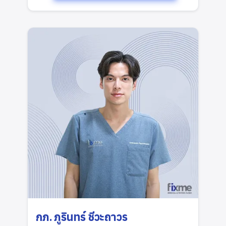
กภ. ภูรินทร์ ชีวะถาวร