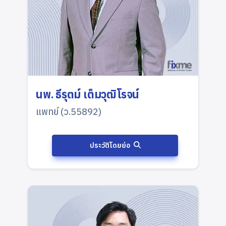
นพ. ธีรุตม์ เต็มวุฒิโรจน์
แพทย์ (ว.55892)
ประวัติโดยย่อ